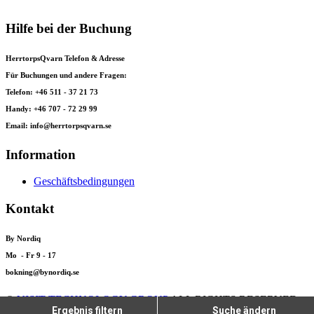
Hilfe bei der Buchung
HerrtorpsQvarn Telefon & Adresse
Für Buchungen und andere Fragen:
Telefon: +46 511 - 37 21 73
Handy: +46 707 - 72 29 99
Email: info@herrtorpsqvarn.se
Information
Geschäftsbedingungen
Kontakt
By Nordiq
Mo - Fr 9 - 17
bokning@bynordiq.se
©
VISIT TECHNOLOGY GROUP
ALL RIGHTS RESERVED
Ergebnis filtern
Suche ändern
CITYBREAK™ INFORMATION & RESERVATION SYSTEM