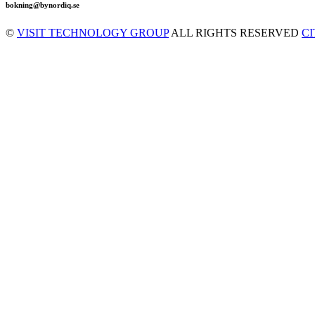
bokning@bynordiq.se
©
VISIT TECHNOLOGY GROUP
ALL RIGHTS RESERVED
C