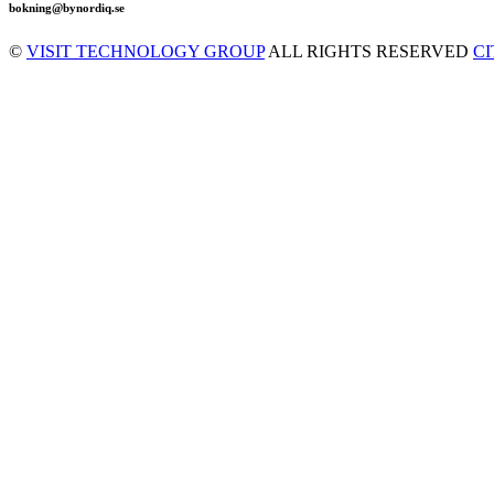
bokning@bynordiq.se
©
VISIT TECHNOLOGY GROUP
ALL RIGHTS RESERVED
C