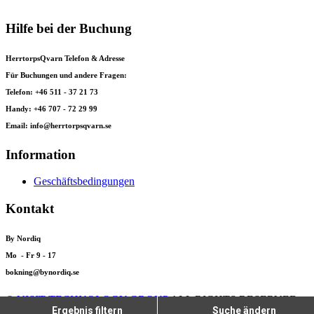
Hilfe bei der Buchung
HerrtorpsQvarn Telefon & Adresse
Für Buchungen und andere Fragen:
Telefon: +46 511 - 37 21 73
Handy: +46 707 - 72 29 99
Email: info@herrtorpsqvarn.se
Information
Geschäftsbedingungen
Kontakt
By Nordiq
Mo - Fr 9 - 17
bokning@bynordiq.se
©
VISIT TECHNOLOGY GROUP
ALL RIGHTS RESERVED
Ergebnis filtern
Suche ändern
CITYBREAK™ INFORMATION & RESERVATION SYSTEM