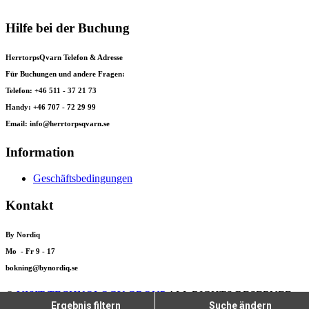
Hilfe bei der Buchung
HerrtorpsQvarn Telefon & Adresse
Für Buchungen und andere Fragen:
Telefon: +46 511 - 37 21 73
Handy: +46 707 - 72 29 99
Email: info@herrtorpsqvarn.se
Information
Geschäftsbedingungen
Kontakt
By Nordiq
Mo - Fr 9 - 17
bokning@bynordiq.se
©
VISIT TECHNOLOGY GROUP
ALL RIGHTS RESERVED
Ergebnis filtern
Suche ändern
CITYBREAK™ INFORMATION & RESERVATION SYSTEM