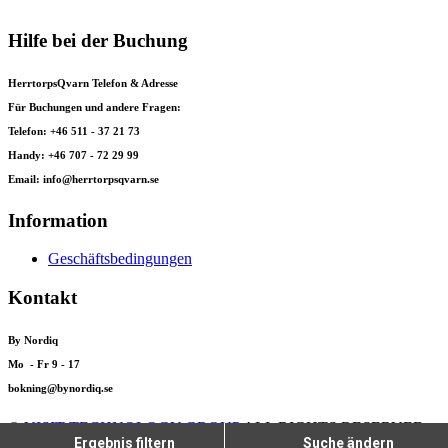
Hilfe bei der Buchung
HerrtorpsQvarn Telefon & Adresse
Für Buchungen und andere Fragen:
Telefon: +46 511 - 37 21 73
Handy: +46 707 - 72 29 99
Email: info@herrtorpsqvarn.se
Information
Geschäftsbedingungen
Kontakt
By Nordiq
Mo - Fr 9 - 17
bokning@bynordiq.se
©
VISIT TECHNOLOGY GROUP
ALL RIGHTS RESERVED
Ergebnis filtern
Suche ändern
CITYBREAK™ INFORMATION & RESERVATION SYSTEM