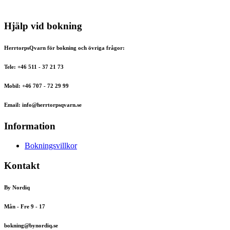
Hjälp vid bokning
HerrtorpsQvarn för bokning och övriga frågor:
Tele: +46 511 - 37 21 73
Mobil: +46 707 - 72 29 99
Email: info@herrtorpsqvarn.se
Information
Bokningsvillkor
Kontakt
By Nordiq
Mån - Fre 9 - 17
bokning@bynordiq.se