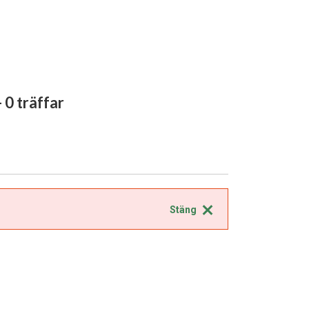
- 0 träffar
Stäng