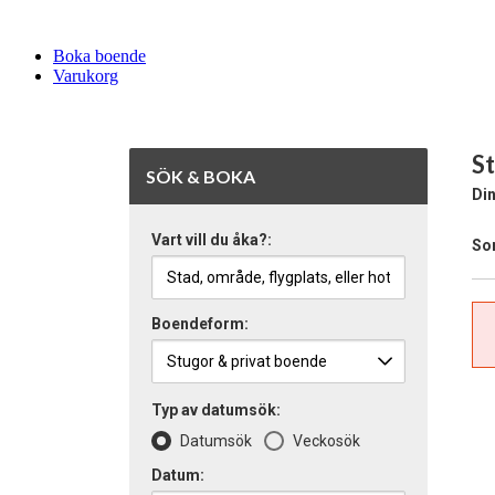
Boka boende
Varukorg
St
SÖK & BOKA
Din
Vart vill du åka?:
Sor
Boendeform:
Typ av datumsök:
Datumsök
Veckosök
Datum: