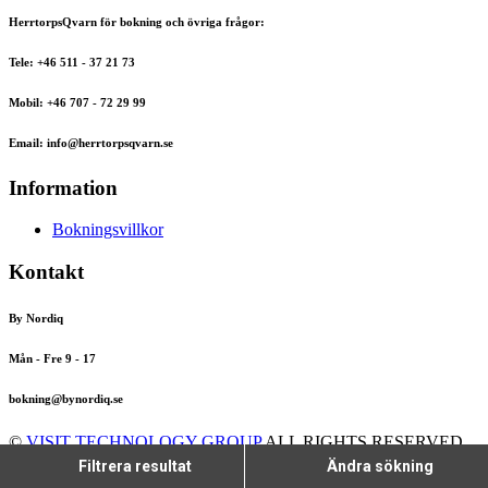
HerrtorpsQvarn för bokning och övriga frågor:
Tele: +46 511 - 37 21 73
Mobil: +46 707 - 72 29 99
Email: info@herrtorpsqvarn.se
Information
Bokningsvillkor
Kontakt
By Nordiq
Mån - Fre 9 - 17
bokning@bynordiq.se
©
VISIT TECHNOLOGY GROUP
ALL RIGHTS RESERVED
CITYBREAK™ INFORMATION & RESERVATION SYSTEM
Filtrera resultat
Ändra sökning