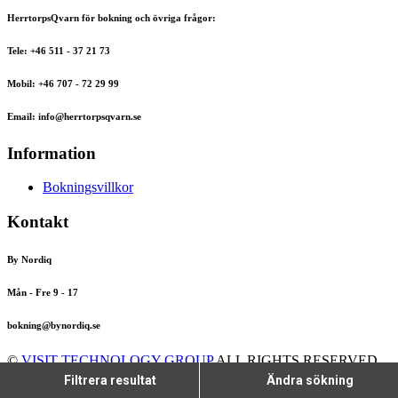
HerrtorpsQvarn för bokning och övriga frågor:
Tele: +46 511 - 37 21 73
Mobil: +46 707 - 72 29 99
Email: info@herrtorpsqvarn.se
Information
Bokningsvillkor
Kontakt
By Nordiq
Mån - Fre 9 - 17
bokning@bynordiq.se
©
VISIT TECHNOLOGY GROUP
ALL RIGHTS RESERVED
CITYBREAK™ INFORMATION & RESERVATION SYSTEM
Filtrera resultat
Ändra sökning