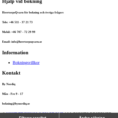
Hjälp vid bokning
HerrtorpsQvarn för bokning och övriga frågor:
Tele: +46 511 - 37 21 73
Mobil: +46 707 - 72 29 99
Email: info@herrtorpsqvarn.se
Information
Bokningsvillkor
Kontakt
By Nordiq
Mån - Fre 9 - 17
bokning@bynordiq.se
©
VISIT TECHNOLOGY GROUP
ALL RIGHTS RESERVED