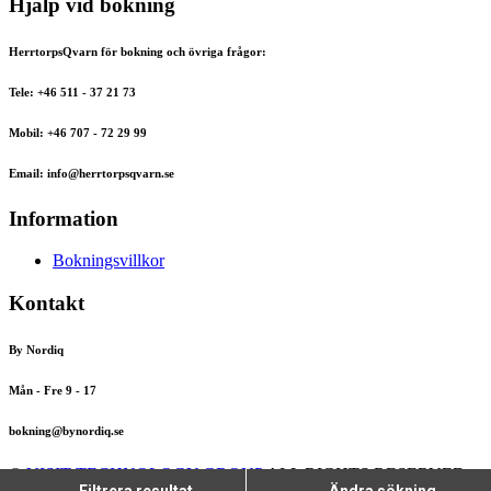
Hjälp vid bokning
HerrtorpsQvarn för bokning och övriga frågor:
Tele: +46 511 - 37 21 73
Mobil: +46 707 - 72 29 99
Email: info@herrtorpsqvarn.se
Information
Bokningsvillkor
Kontakt
By Nordiq
Mån - Fre 9 - 17
bokning@bynordiq.se
©
VISIT TECHNOLOGY GROUP
ALL RIGHTS RESERVED