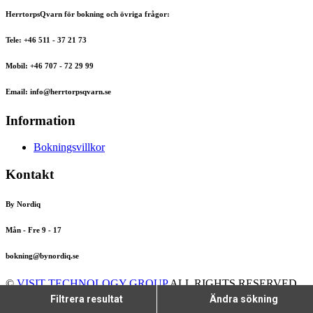
HerrtorpsQvarn för bokning och övriga frågor:
Tele: +46 511 - 37 21 73
Mobil: +46 707 - 72 29 99
Email: info@herrtorpsqvarn.se
Information
Bokningsvillkor
Kontakt
By Nordiq
Mån - Fre 9 - 17
bokning@bynordiq.se
©
VISIT TECHNOLOGY GROUP
ALL RIGHTS RESERVED
CITYBREAK™ INFORMATION & RESERVATION SYSTEM
Filtrera resultat
Ändra sökning