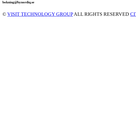
bokning@bynordiq.se
©
VISIT TECHNOLOGY GROUP
ALL RIGHTS RESERVED
C