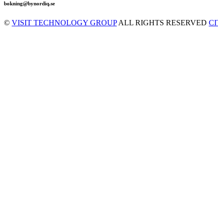
bokning@bynordiq.se
©
VISIT TECHNOLOGY GROUP
ALL RIGHTS RESERVED
C