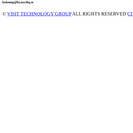
bokning@bynordiq.se
©
VISIT TECHNOLOGY GROUP
ALL RIGHTS RESERVED
C